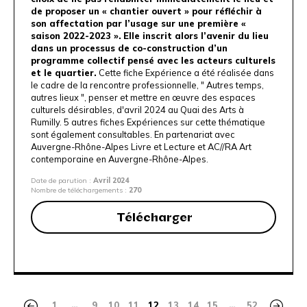
de proposer un « chantier ouvert » pour réfléchir à
son affectation par l’usage sur une première «
saison 2022-2023 ».
Elle inscrit alors l’avenir du lieu
dans un processus de co-construction d’un
programme collectif pensé avec les acteurs culturels
et le quartier.
Cette fiche Expérience a été réalisée dans
le cadre de la rencontre professionnelle,
" Autres temps,
autres lieux ", penser et mettre en œuvre des espaces
culturels désirables
, d'avril 2024 au Quai des Arts à
Rumilly. 5 autres fiches Expériences sur cette thématique
sont également consultables
. En partenariat avec
Auvergne-Rhône-Alpes Livre et Lecture
et A
C//RA Art
contemporaine en Auvergne-Rhône-Alpes
.
Date de parution :
Avril 2024
Nombre de téléchargements :
270
Télécharger
1
…
9
10
11
12
13
14
15
…
52