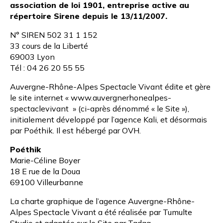
association de loi 1901, entreprise active au
répertoire Sirene depuis le 13/11/2007.
N° SIREN 502 31 1 152
33 cours de la Liberté
69003 Lyon
Tél : 04 26 20 55 55
Auvergne-Rhône-Alpes Spectacle Vivant édite et gère
le site internet « www.auvergnerhonealpes-
spectaclevivant » (ci-après dénommé « le Site »),
initialement développé par l’agence Kali, et désormais
par Poéthik. Il est hébergé par OVH.
Poéthik
Marie-Céline Boyer
18 E rue de la Doua
69100 Villeurbanne
La charte graphique de l’agence Auvergne-Rhône-
Alpes Spectacle Vivant a été réalisée par
Tumulte
Studio
et adaptée sur le Site par Tadaa.