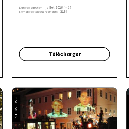
Date de parution :
Juillet 2026 (màj)
Nombre de téléchargements :
2184
Télécharger
INTERVIEWS
C