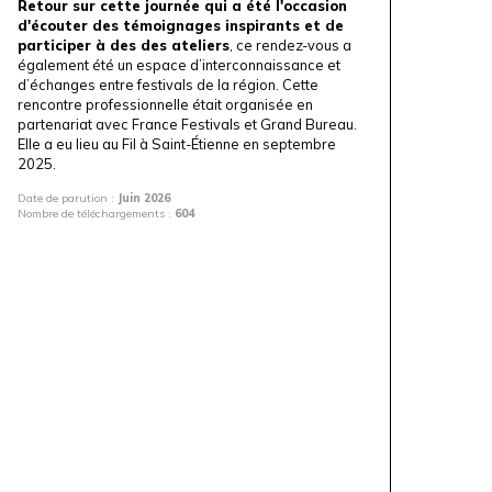
Retour sur cette journée qui a été l'occasion
d'écouter des témoignages inspirants et de
participer à des des ateliers
, ce rendez-vous a
également été un espace d’interconnaissance et
d’échanges entre festivals de la région. Cette
rencontre professionnelle était organisée en
partenariat avec
France Festivals
et
Grand Bureau
.
Elle a eu lieu au
Fil
à Saint-Étienne en septembre
2025.
Date de parution :
Juin 2026
Nombre de téléchargements :
604