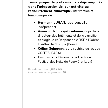
témoignages de professionnels déjà engagés
dans l'adaptation de leur activité au
réchauffement climatique.
Intervention et
témoignages de :
Hermann LUGAN,
éco-conseiller
indépendant
Anne-Shifra Levy-Grinbaum
, adjointe au
directeur des bâtiments et de la transition
écologique et Responsable RSE à l’
Odéon –
Théâtre de l’Europe (Paris)
.
Céline Guingand
, co-directrice du réseau
COFEES
(PACA).
Emmanuelle Durand,
co-directrice du
Festival des Nuits de Fourvière (Lyon)
Date de parution :
Juin 2026
Nombre de téléchargements :
38