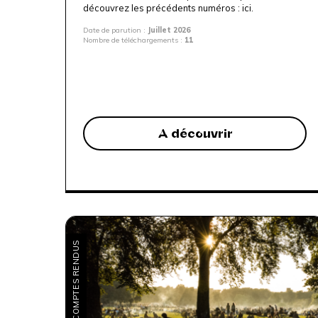
découvrez les précédents numéros :
ici
.
Date de parution :
Juillet 2026
Nombre de téléchargements :
11
A découvrir
COMPTES RENDUS