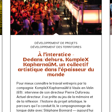
DÉVELOPPEMENT DE PROJETS
DÉVELOPPEMENT DES TERRITOIRES
À l'interstice -
Dedans/dehors, KompleX
KapharnaüM, un collectif
artistique dans l'épaisseur du
monde
Pour mieux connaître le travail entrepris par la
compagnie
KompleX KapharnaüM
à Vaulx-en-Velin
(69) : interview de son directeur Pierre Duforeau.
Actuel directeur, il se prête au jeu de la mémoire et
de la réflexion : l’histoire du projet artistique, le
parcours qui l’a conduit là, le compagnonnage de
longue date avec Stéphane Bonnard — aujourd’hui