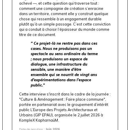
achevé —, et cette question qui traverse tout :
comment une compagnie de création s’enracine
dans un territoire, comment elle y construit quelque
chose qui ressemble à un engagement durable
plutôt qu’à un simple passage. C’est cette conviction
qui a conduit à choisir l’épaisseur du monde comme
titre de ce document.
" Ce projet-là ne rentre pas dans ces
cases. Nous ne produisons pas un
spectacle au sens ordinaire du terme
; nous produisons un espace de
dialogue, une infrastructure du
sensible, une manière d’être
ensemble qui se nourrit de vingt ans
d’expérimentations dans l’espace
public."
Cette interview s'inscrit dans le cadre de la journée :
"Culture & Aménagement : Faire place commune"
,
portée en partenariat avec le
groupement d’intérêt
public L’Europe des Projets Architecturaux et
Urbains
(GIP EPAU), organisée le 2 juillet 2026 à
KompleX KapharnaüM.
Date de parution :
Juin 2026