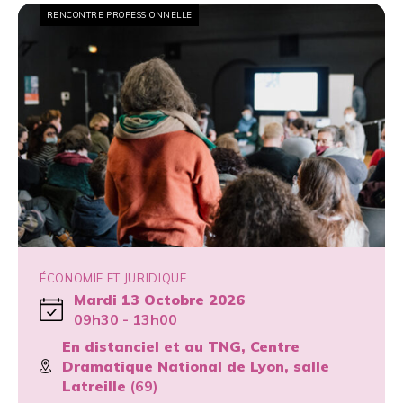
RENCONTRE PROFESSIONNELLE
ÉCONOMIE ET JURIDIQUE
Mardi 13 Octobre 2026
09h30 - 13h00
En distanciel et au TNG, Centre
Dramatique National de Lyon, salle
Latreille
(69)