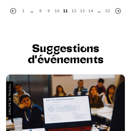
1
…
8
9
10
11
12
13
14
…
52
Suggestions
d'événements
GROUPE DE TRAVAIL