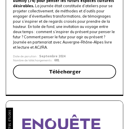
Rumilly (74) pour penser les futurs espaces culturels
désirables.
La journée était constituée d’ateliers pour se
projeter collectivement, de méthodes et d’outils pour
engager d’éventuelles transformations, de témoignages
pour s’inspirer et de regards croisés pour prendre de la
hauteur. En toile de fond, une invitation au voyage entre
deux temps : comment s’inspirer du présent pour penser le
futur ? Comment penser le futur pour agir au présent ?
Journée en partenariat avec
Auvergne-Rhône-Alpes livre
et lecture
et
AC//RA
.
Date de parution :
Septembre 2024
Nombre de téléchargements :
681
Télécharger
ENQUÊTES, ÉTUDES