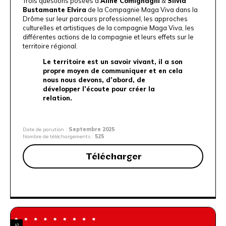
Trois questions posées à
Aline Comignaghi
&
Silvia
Bustamante Elvira
de la
Compagnie Maga Viva
dans la
Drôme sur leur parcours professionnel, les approches
culturelles et artistiques de la compagnie Maga Viva, les
différentes actions de la compagnie et leurs effets sur le
territoire régional.
Le territoire est un savoir vivant, il a son
propre moyen de communiquer et en cela
nous nous devons, d’abord, de
développer l’écoute pour créer la
relation.
Date de parution :
Septembre 2025
Nombre de téléchargements :
525
Télécharger