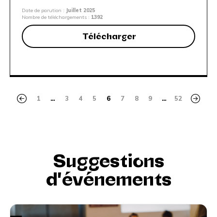
Date de parution :
Juillet 2025
Nombre de téléchargements :
1392
Télécharger
1
…
3
4
5
6
7
8
9
…
52
Suggestions
d'événements