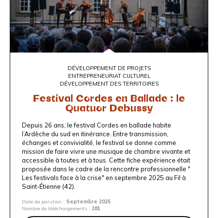
DÉVELOPPEMENT DE PROJETS
ENTREPRENEURIAT CULTUREL
DÉVELOPPEMENT DES TERRITOIRES
Festival Cordes en Ballade : le
Quatuor Debussy
Depuis 26 ans, le festival Cordes en ballade habite
l’Ardèche du sud en itinérance. Entre transmission,
échanges et convivialité, le festival se donne comme
mission de faire vivre une musique de chambre vivante et
accessible à toutes et à tous. Cette fiche expérience était
proposée dans le cadre de la
rencontre
professionnelle "
Les festivals face à la crise"
en septembre 2025 au
Fil à
Saint-Étienne
(42).
Date de parution :
Septembre 2025
Nombre de téléchargements :
281