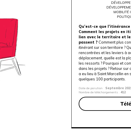
DÉVELOPPE
DÉVELOPPEME
MOBILITÉ
POLITIQ
Qu’est-ce que l’itinérance
Comment les projets en iti
lien avec le territoire et l
passent ?
Comment plus concr
itinérant sur son territoire ? Q
rencontrées et les leviers à 
déplacement, quelle est la pla
les ressorts ? Pourquoi et co
dans les projets ? Retour sur 
a eu lieu à Saint Marcellin en
quelques 100 participants.
Date de parution :
Septembre 202
Nombre de téléchargements :
412
Tél