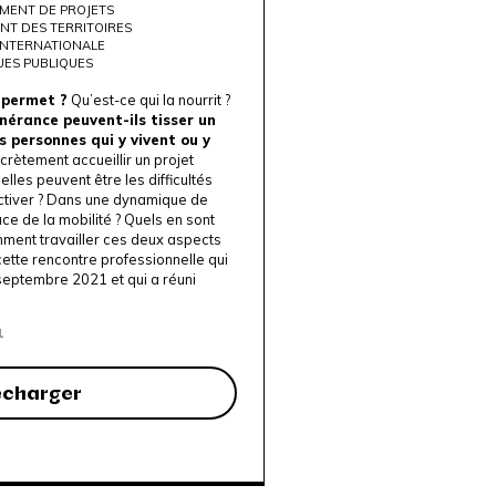
MENT DE PROJETS
NT DES TERRITOIRES
 INTERNATIONALE
UES PUBLIQUES
 permet ?
Qu’est-ce qui la nourrit ?
nérance peuvent-ils tisser un
es personnes qui y vivent ou y
ètement accueillir un projet
uelles peuvent être les difficultés
activer ? Dans une dynamique de
ce de la mobilité ? Quels en sont
mment travailler ces deux aspects
cette rencontre professionnelle qui
 septembre 2021 et qui a réuni
1
écharger