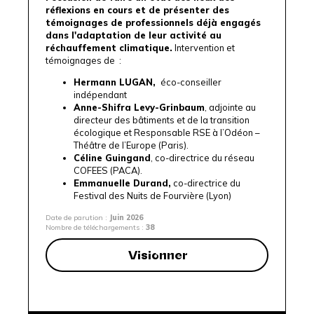
réflexions en cours et de présenter des
témoignages de professionnels déjà engagés
dans l'adaptation de leur activité au
réchauffement climatique.
Intervention et
témoignages de :
Hermann LUGAN,
éco-conseiller
indépendant
Anne-Shifra Levy-Grinbaum
, adjointe au
directeur des bâtiments et de la transition
écologique et Responsable RSE à l’
Odéon –
Théâtre de l’Europe (Paris)
.
Céline Guingand
, co-directrice du réseau
COFEES
(PACA).
Emmanuelle Durand,
co-directrice du
Festival des Nuits de Fourvière (Lyon)
Date de parution :
Juin 2026
Nombre de téléchargements :
38
Visionner