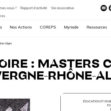
mes-nous ?
Rapport d’activité
Vie associative
ires
a
Nos Actions
COREPS
Myriade
Ressources
ône-Alpes
OIRE : MASTERS 
ERGNE-RHÔNE-A
ÉDUCATION ET ENS
FO