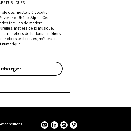
UES PUBLIQUES
mble des masters à vocation
n Auvergne-Rhône-Alpes. Ces
des familles de métiers :
turelles, métiers de la musique,
ical, métiers de la danse, métiers
, métiers techniques, métiers du
rt numérique.
1
écharger
et conditions