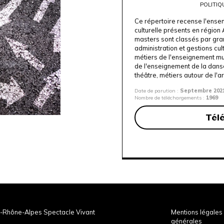
POLITIQ
Ce répertoire recense l'ense
culturelle présents en régio
masters sont classés par gran
administration et gestions cul
métiers de l'enseignement mus
de l'enseignement de la danse
théâtre, métiers autour de l'a
Date de parution :
Septembre 202
Nombre de téléchargements :
1969
Tél
-Rhône-Alpes Spectacle Vivant
Mentions légales 
générales