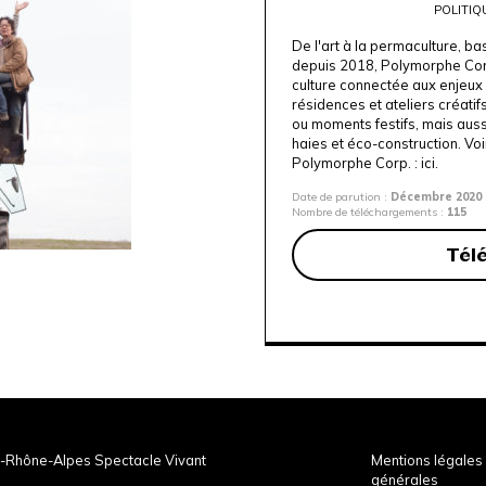
POLITIQ
De l'art à la permaculture, ba
depuis 2018, Polymorphe Corp
culture connectée aux enjeux
résidences et ateliers créatifs
ou moments festifs, mais aussi
haies et éco-construction. Vo
Polymorphe Corp. :
ici.
Date de parution :
Décembre 2020
Nombre de téléchargements :
115
Tél
-Rhône-Alpes Spectacle Vivant
Mentions légales 
générales