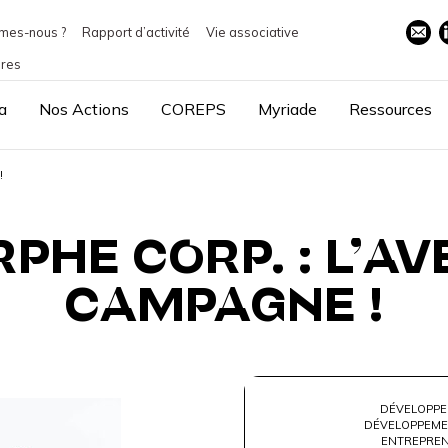
mes-nous ?
Rapport d’activité
Vie associative
ires
a
Nos Actions
COREPS
Myriade
Ressources
!
HE CORP. : L’AV
CAMPAGNE !
DÉVELOPPE
DÉVELOPPEME
ENTREPREN