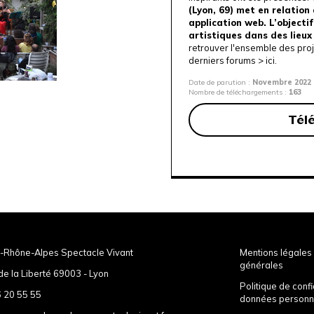
(Lyon, 69) met en relation 
application web. L’object
artistiques dans des lieux
retrouver l'ensemble des proj
derniers forums >
ici
.
Date de parution :
Novembre 2022
Nombre de téléchargements :
163
Tél
-Rhône-Alpes Spectacle Vivant
Mentions légales 
générales
de la Liberté 69003 - Lyon
Politique de confi
 20 55 55
données personn