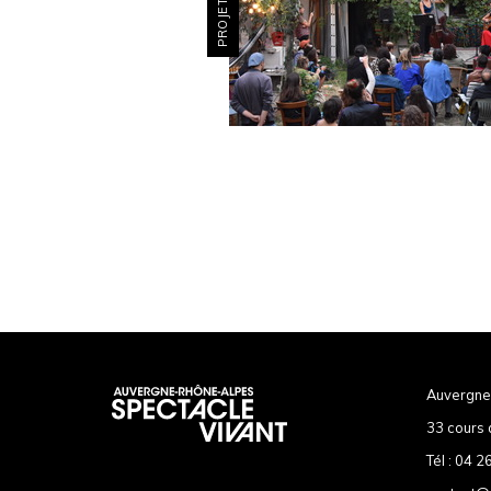
Auvergne
33 cours 
Tél :
04 26