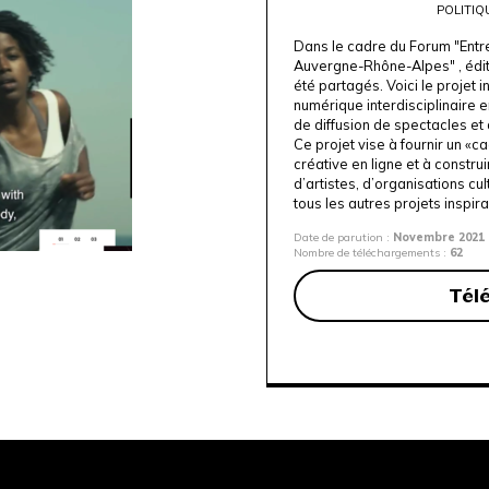
POLITIQ
Dans le cadre du Forum "Entr
Auvergne-Rhône-Alpes" , éditi
été partagés. Voici le projet i
numérique interdisciplinaire 
de diffusion de spectacles et
Ce projet vise à fournir un «c
créative en ligne et à construi
d’artistes, d’organisations cul
tous les autres projets inspira
Date de parution :
Novembre 2021
Nombre de téléchargements :
62
Tél