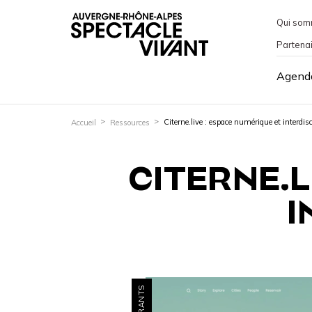
Qui som
Partena
Agend
Citerne.live : espace numérique et interdisc
Accueil
Ressources
CITERNE.L
I