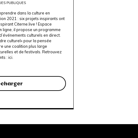
UES PUBLIQUES
eprendre dans la culture en
on 2021 : six projets inspirants ont
nspirant Citerne.live ! Espace
en ligne, il propose un programme
 d’événements culturels en direct.
adre culturel» pour la pensée
re une coalition plus large
turelles et de festivals. Retrouvez
nts :
ici.
écharger