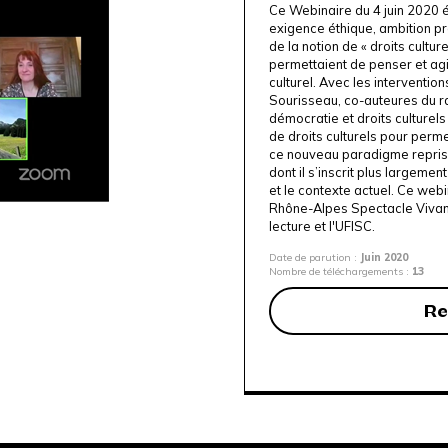
Ce Webinaire du 4 juin 2020 éta
exigence éthique, ambition pr
de la notion de « droits cultur
permettaient de penser et agi
culturel. Avec les interventio
Sourisseau, co-auteures du r
démocratie et droits culturels 
de droits culturels pour perm
ce nouveau paradigme repris p
dont il s’inscrit plus largeme
et le contexte actuel. Ce web
Rhône-Alpes Spectacle Vivan
lecture
et
l'UFISC
.
Date de parution :
Juin 2020
Nombre de téléchargements :
13
Re