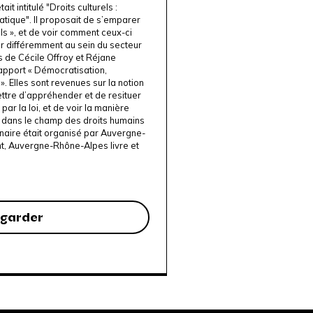
it intitulé "Droits culturels :
atique". Il proposait de s’emparer
els », et de voir comment ceux-ci
r différemment au sein du secteur
ns de Cécile Offroy et Réjane
apport « Démocratisation,
». Elles sont revenues sur la notion
ettre d’appréhender et de resituer
ar la loi, et de voir la manière
nt dans le champ des droits humains
inaire était organisé par Auvergne-
t,
Auvergne-Rhône-Alpes livre et
garder