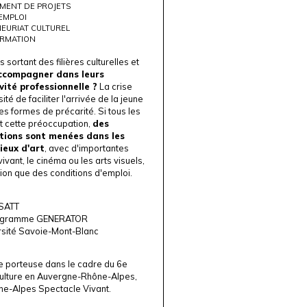
MENT DE PROJETS
EMPLOI
EURIAT CULTUREL
RMATION
 sortant des filières culturelles et
ccompagner dans leurs
vité professionnelle ?
La crise
té de faciliter l'arrivée de la jeune
es formes de précarité. Si tous les
t cette préoccupation,
des
ations sont menées dans les
ieux d'art
, avec d'importantes
ivant, le cinéma ou les arts visuels,
tion que des conditions d'emploi.
NSATT
rogramme GENERATOR
rsité Savoie-Mont-Blanc
 porteuse
dans le cadre du 6e
culture en Auvergne-Rhône-Alpes
,
e-Alpes Spectacle Vivant
.