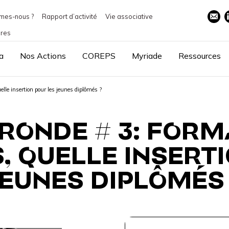
mes-nous ?
Rapport d’activité
Vie associative
ires
a
Nos Actions
COREPS
Myriade
Ressources
elle insertion pour les jeunes diplômés ?
 RONDE # 3: FORM
, QUELLE INSERT
EUNES DIPLÔMÉS