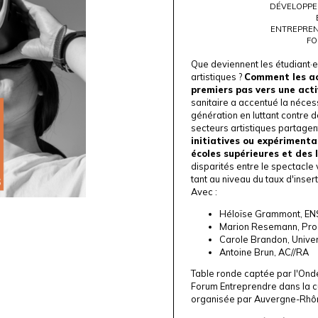
DÉVELOPPE
ENTREPREN
FO
Que deviennent les étudiant·es
artistiques ?
Comment les a
premiers pas vers une acti
sanitaire a accentué la nécessi
génération en luttant contre d
secteurs artistiques partagen
initiatives ou expériment
écoles supérieures et des l
disparités entre le spectacle v
tant au niveau du taux d'inser
Avec :
Héloïse Grammont, E
Marion Resemann, P
Carole Brandon, Unive
Antoine Brun, AC//RA
Table ronde captée par l'
Onde
Forum Entreprendre dans la 
organisée par
Auvergne-Rhôn