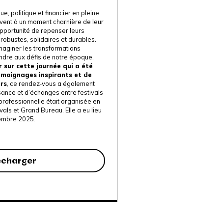
e, politique et financier en pleine
ouvent à un moment charnière de leur
l’opportunité de repenser leurs
robustes, solidaires et durables.
 imaginer les transformations
dre aux défis de notre époque.
 sur cette journée qui a été
témoignages inspirants et de
ers
, ce rendez-vous a également
sance et d’échanges entre festivals
 professionnelle était organisée en
vals
et
Grand Bureau
. Elle a eu lieu
tembre 2025.
écharger