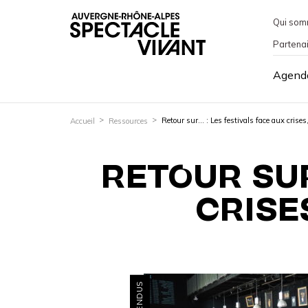
Qui som
Partena
Agend
Retour sur… : Les festivals face aux crises
Accueil
Ressources
RETOUR SUR
CRISE