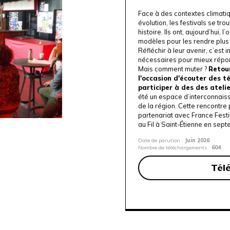
Face à des contextes climatiqu
évolution, les festivals se tr
histoire. Ils ont, aujourd’hui, 
modèles pour les rendre plus 
Réfléchir à leur avenir, c’est
nécessaires pour mieux répon
Mais comment muter ?
Retour
l'occasion d'écouter des 
participer à des des ateli
été un espace d’interconnais
de la région. Cette rencontre
partenariat avec
France Festi
au
Fil
à Saint-Étienne en sep
Date de parution :
Juin 2026
Nombre de téléchargements :
604
Tél