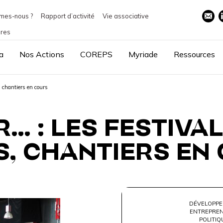
mes-nous ?
Rapport d’activité
Vie associative
ires
a
Nos Actions
COREPS
Myriade
Ressources
, chantiers en cours
… : LES FESTIVA
S, CHANTIERS EN
DÉVELOPPE
ENTREPREN
POLITIQ