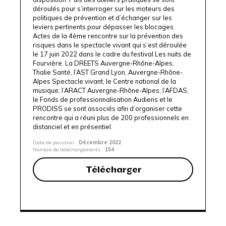
déroulés pour s’interroger sur les moteurs des
politiques de prévention et d’échanger sur les
leviers pertinents pour dépasser les blocages.
Actes de la 4ème rencontre sur la prévention des
risques dans le spectacle vivant qui s’est déroulée
le 17 juin 2022 dans le cadre du festival
Les nuits de
Fourvière
. La
DREETS Auvergne-Rhône-Alpes
,
Thalie Sant
é, l’
AST Grand Lyon
, Auvergne-Rhône-
Alpes Spectacle vivant, le
Centre national de la
musique
, l’
ARACT Auvergne-Rhône-Alpes
, l’
AFDAS
,
le Fonds de professionnalisation
Audiens
et le
PRODISS
se sont associés afin d’organiser cette
rencontre qui a réuni plus de 200 professionnels en
distanciel et en présentiel.
Date de parution :
Décembre 2022
Nombre de téléchargements :
154
Télécharger