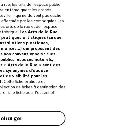
a rue, les arts de l'espace public
e en témoignent les grands
teville...) qui ne doivent pas cacher
en effectuée par les compagnies, les
s arts de la rue et de l’espace
de fabrique.
Les Arts de la Rue
pratiques artistiques (cirque,
nstallations plastiques,
ormances...) qui proposent des
 non conventionnels : rues,
 publics, espaces naturels,
 « Arts de la Rue » sont des
les synonymes d'audace
et de visibilité pour les
t.
Cette fiche pratique et
collection de fiches à destination des
ure : une fiche pour l'essentiel
".
écharger