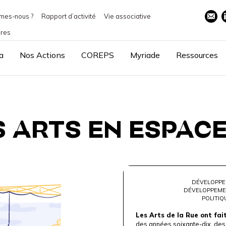
mes-nous ?
Rapport d’activité
Vie associative
ires
a
Nos Actions
COREPS
Myriade
Ressources
 ARTS EN ESPACE
DÉVELOPPE
DÉVELOPPEME
POLITIQ
Les Arts de la Rue ont fai
des années soixante-dix, des