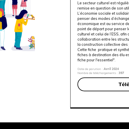
Le secteur culturel est régul
remise en question de son util
L’économie sociale et solidair
penser des modes d’échanges
économique est au service de
point de départ pour penser 
culturel et celui
de l’ESS, afin
collaboration entre les structu
la construction collective des p
Cette fiche pratique et synthé
fiches à destination des élu·e
fiche pour l'essentiel".
Date de parution :
Avril 2024
Nombre de téléchargements :
397
Tél