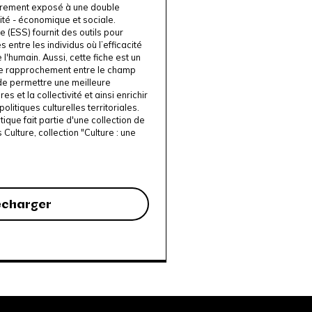
ièrement exposé à une double
ité - économique et sociale.
e (ESS) fournit des outils
pour
 entre les individus où
l’efficacité
 l'humain.
Aussi, cette fiche est un
le rapprochement entre le champ
 de permettre une meilleure
res et la collectivité et
ainsi enrichir
olitiques culturelles territoriales.
tique fait partie d'une collection de
s Culture,
collection "Culture : une
écharger