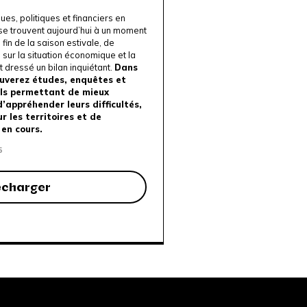
es, politiques et financiers en
s se trouvent aujourd’hui à un moment
 fin de la saison estivale, de
 sur la situation économique et la
t dressé un bilan inquiétant.
Dans
ouverez études, enquêtes et
als permettant de mieux
d’appréhender leurs difficultés,
r les territoires et de
en cours.
5
écharger