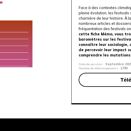
Face à des contextes climatiqu
pleine évolution, les festival
charnière de leur histoire. À la
nombreux articles et dossiers
fréquentation des festivals on
cette fiche Mémo, vous tr
baromètres sur les festiv
connaître leur sociologie, 
de percevoir leur impact su
comprendre les mutations 
Date de parution :
Septembre 202
Nombre de téléchargements :
1790
Tél