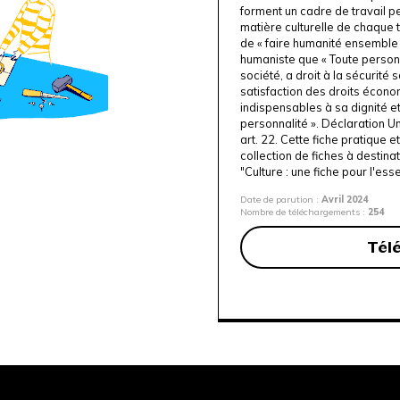
forment un cadre de travail pe
matière culturelle de chaque 
de « faire humanité ensemble »
humaniste que « Toute person
société, a droit à la sécurité s
satisfaction des droits écono
indispensables à sa dignité e
personnalité ». Déclaration U
art. 22. Cette fiche pratique e
collection de fiches à destinat
"Culture : une fiche pour l'esse
Date de parution :
Avril 2024
Nombre de téléchargements :
254
Tél