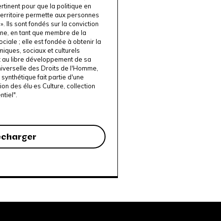
rtinent pour que la politique en
territoire permette aux personnes
. Ils sont fondés sur la conviction
ne, en tant que membre de la
ociale ; elle est fondée à obtenir la
miques, sociaux et culturels
t au libre développement de sa
niverselle des Droits de l'Homme,
t synthétique fait partie d'une
ion des élu·es Culture, collection
ntiel".
écharger