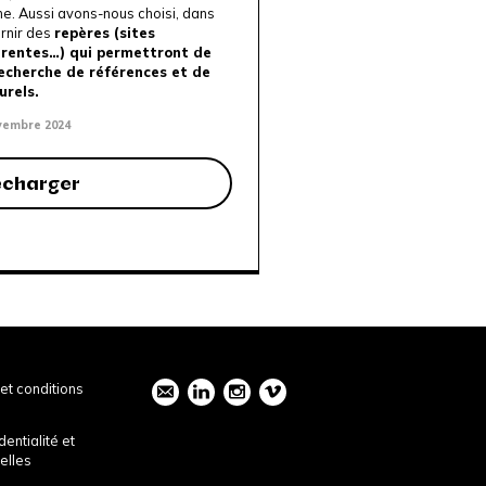
igne. Aussi avons-nous choisi, dans
urnir des
repères (sites
érentes…) qui permettront de
recherche de références et de
urels.
ovembre 2024
écharger
et conditions
dentialité et
elles