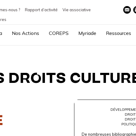
mes-nous ?
Rapport d’activité
Vie associative
ires
a
Nos Actions
COREPS
Myriade
Ressources
S DROITS CULTUR
DÉVELOPPEME
DROIT
DROIT
POLITIQ
De nombreuses bibliographies