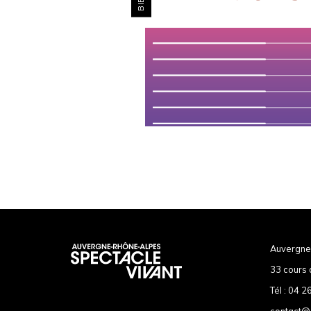
Auvergne
33 cours 
Tél :
04 26
contact@