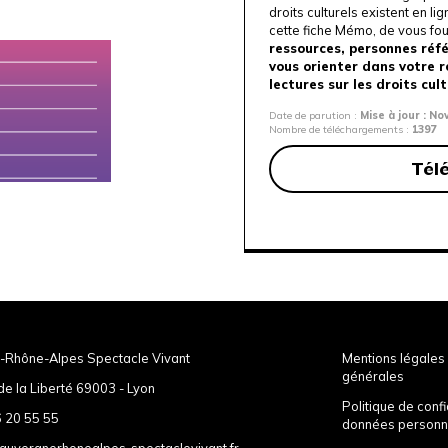
droits culturels existent en l
cette fiche Mémo, de vous fo
ressources, personnes réf
vous orienter dans votre 
lectures sur les droits cult
Date de parution :
Mise à jour : N
Nombre de téléchargements :
1397
Tél
-Rhône-Alpes Spectacle Vivant
Mentions légales 
générales
de la Liberté 69003 - Lyon
Politique de confi
 20 55 55
données personn
auvergnerhonealpes-spectaclevivant.fr