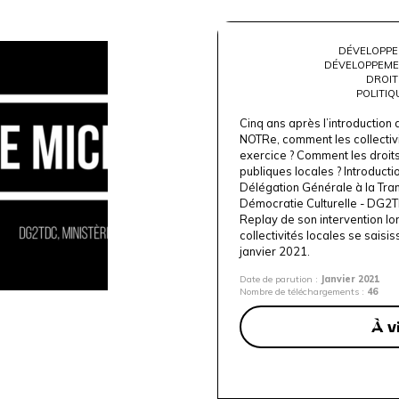
DÉVELOPPE
DÉVELOPPEME
DROIT
POLITIQ
Cinq ans après l’introduction d
NOTRe, comment les collectivi
exercice ? Comment les droits c
publiques locales ? Introducti
Délégation Générale à la Trans
Démocratie Culturelle - DG2TD
Replay de son intervention lor
collectivités locales se saisis
janvier 2021.
Date de parution :
Janvier 2021
Nombre de téléchargements :
46
À v