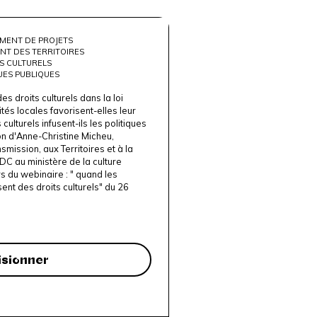
MENT DE PROJETS
NT DES TERRITOIRES
S CULTURELS
UES PUBLIQUES
es droits culturels dans la loi
tés locales favorisent-elles leur
ulturels infusent-ils les politiques
on d'Anne-Christine Micheu,
mission, aux Territoires et à la
C au ministère de la culture
s du webinaire : " quand les
sent des droits culturels" du 26
isionner