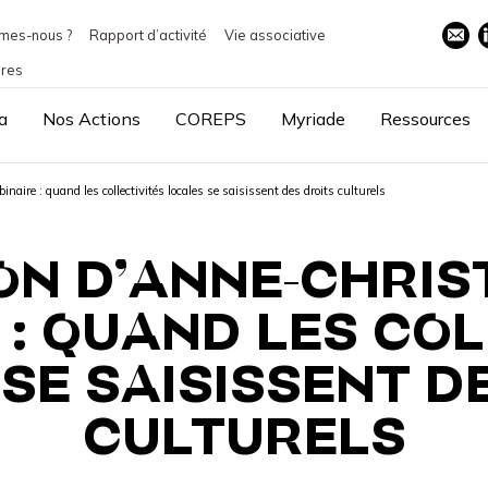
mes-nous ?
Rapport d’activité
Vie associative
ires
a
Nos Actions
COREPS
Myriade
Ressources
aire : quand les collectivités locales se saisissent des droits culturels
N D’ANNE-CHRIS
 : QUAND LES COL
SE SAISISSENT D
CULTURELS