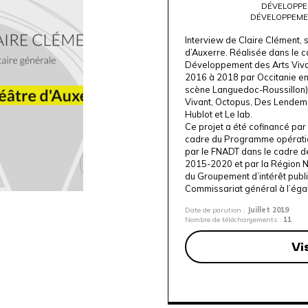
DÉVELOPPE
DÉVELOPPEME
Interview de Claire Clément, 
d’Auxerre. Réalisée dans le c
Développement des Arts Viva
2016 à 2018 par Occitanie e
scène Languedoc-Roussillon
Vivant, Octopus, Des Lendema
Hublot et Le lab.
Ce projet a été cofinancé par
cadre du Programme opératio
par le FNADT dans le cadre de
2015-2020 et par la Région N
du Groupement d’intérêt publi
Commissariat général à l’égali
Date de parution :
Juillet 2019
Nombre de téléchargements :
11
Vi