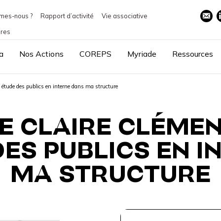
mes-nous ?
Rapport d’activité
Vie associative
ires
a
Nos Actions
COREPS
Myriade
Ressources
 étude des publics en interne dans ma structure
E CLAIRE CLÉMEN
DES PUBLICS EN I
MA STRUCTURE