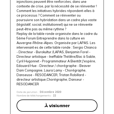
injonctions peuvent être renforcées, dans une
contexte de crise, par la nécessité de se réinventer !
Comment les initiatives hybrides répondent-elles à
ce processus ? Comment se réinventer ou
poursuivre son hybridation dans un cadre plus vaste
(législatif, social, institutionnel) qui ne se réinvente
peut-être pas au même rythme ?
Replay de la table ronde organisée dans le cadre du
5ème Forum Entreprendre dans la culture en
Auvergne-Rhône-Alpes. Organisée par
LAPAS
. Les
intervenant·es de cette table ronde : Sergio Chianca
- Directeur -
Burokultur
/
LAPAS
, Benjamin Forel -
Directeur artistique -
Ineffable Théâtre
/Bac à Sable,
Cyril Hugonnet - Programmateur
A Bientôt J'espère
,
Edouard Hue - Directeur / chorégraphe -
Beaver
Dam Compagnie
, Laura Lamy - Chorégraphe,
Danseuse -
RESODANCER
, Tristan Robillard -
directeur artistique,Chorégraphe, Danseur -
RESODANCER
Date de parution :
Décembre 2020
Nombre de téléchargements :
22
À visionner