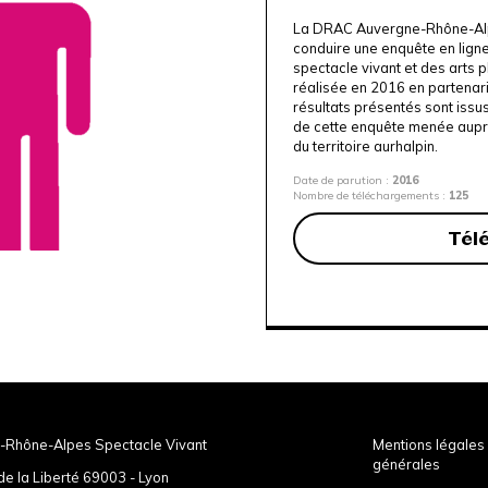
La DRAC Auvergne-Rhône-Alpe
conduire une enquête en lign
spectacle vivant et des arts pl
réalisée en 2016 en partenar
résultats présentés sont iss
de cette enquête menée auprè
du territoire aurhalpin.
Date de parution :
2016
Nombre de téléchargements :
125
Tél
-Rhône-Alpes Spectacle Vivant
Mentions légales 
générales
de la Liberté 69003 - Lyon