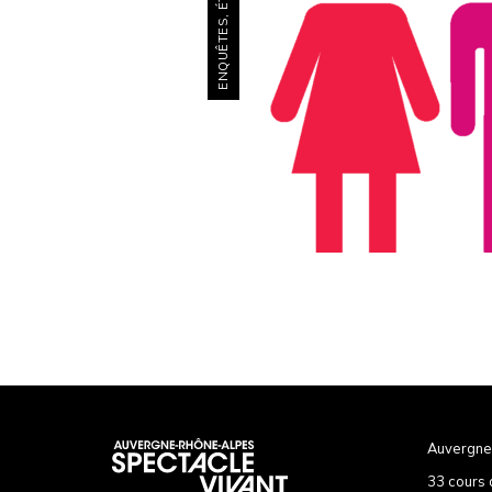
ENQUÊTES, ÉTUDES
Auvergne
33 cours 