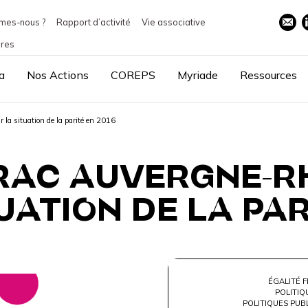
mes-nous ?
Rapport d’activité
Vie associative
ires
a
Nos Actions
COREPS
Myriade
Ressources
a situation de la parité en 2016
RAC AUVERGNE-R
UATION DE LA PAR
ÉGALITÉ 
POLITIQ
POLITIQUES PUB