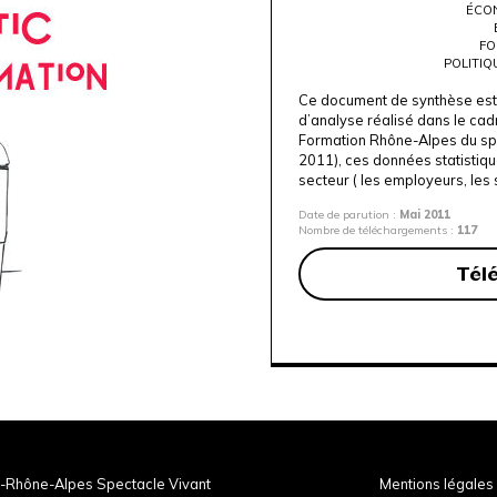
ÉCON
FO
POLITIQ
Ce document de synthèse est i
d’analyse réalisé dans le cad
Formation Rhône-Alpes du spe
2011), ces données statistiqu
secteur ( les employeurs, les s
Date de parution :
Mai 2011
Nombre de téléchargements :
117
Tél
-Rhône-Alpes Spectacle Vivant
Mentions légales 