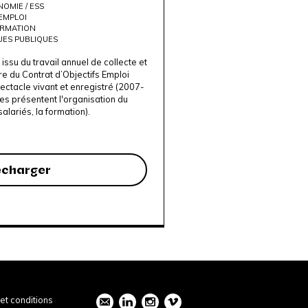
OMIE / ESS
EMPLOI
RMATION
UES PUBLIQUES
ssu du travail annuel de collecte et
re du Contrat d’Objectifs Emploi
ctacle vivant et enregistré (2007-
es présentent l'organisation du
alariés, la formation).
écharger
et conditions