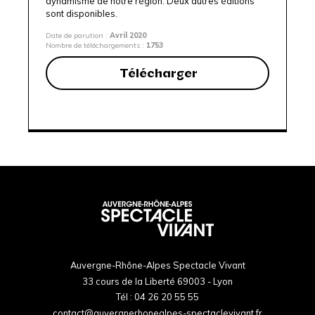
dynamisme de notre région.
Deux autres éditions
sont disponibles.
Date de parution :
Avril 2020
Nombre de téléchargements :
1753
Télécharger
Auvergne-Rhône-Alpes Spectacle Vivant
33 cours de la Liberté 69003 - Lyon
Tél :
04 26 20 55 55
contact@auvergnerhonealpes-spectaclevivant.fr