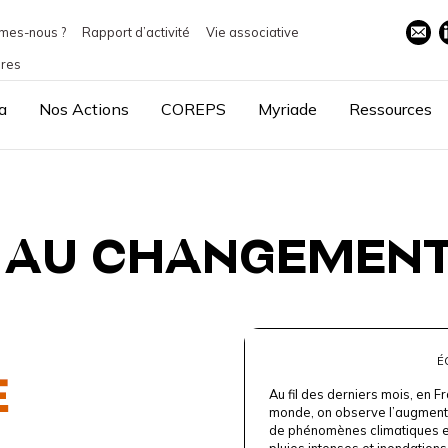
mes-nous ?
Rapport d’activité
Vie associative
ires
a
Nos Actions
COREPS
Myriade
Ressources
 AU CHANGEMENT
É
Au fil des derniers mois, en 
monde, on observe l’augmenta
de phénomènes climatiques ex
pluies intenses et inondation