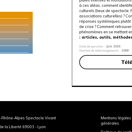
à ces aléas, comment identifie
culturels (lieux de spectacle, 
associations culturelles) ? C
réponses systémiques plutôt 
de crise ? Comment retrouver 
phénomènes en se mettant en
: articles, outils, méthodes,
Date de parution :
Juin 2026
Nombre de téléchargements :
1068
Tél
-Rhône-Alpes Spectacle Vivant
Mentions légales 
générales
de la Liberté 69003 - Lyon
Politique de confi