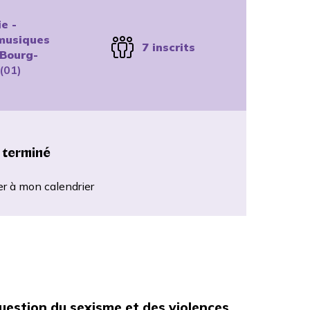
e -
musiques
7 inscrits
 Bourg-
(01)
 terminé
er à mon calendrier
estion du sexisme et des violences