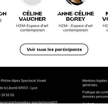
ON
CÉLINE
ANNE-CÉLINE
VAUCHER
BOREY
V
E
H2M-Espace d'art
H2M - Espace d'art
H2
contemporain
contemporain
Voir tous les participants
-Rhône-Alpes Spectacle Vivant
Mentions légales 
générales
de la Liberté 69003 - Lyon
Politique de confi
 20 55 55
données personn
auvergnerhonealpes-spectaclevivant.fr
Contact