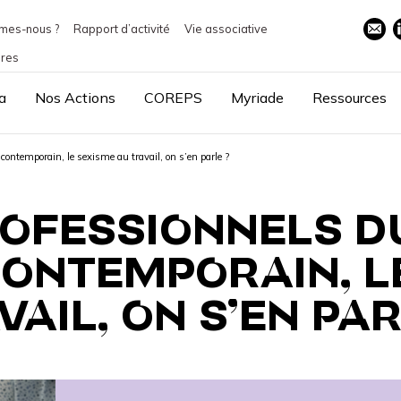
mes-nous ?
Rapport d’activité
Vie associative
ires
a
Nos Actions
COREPS
Myriade
Ressources
t contemporain, le sexisme au travail, on s’en parle ?
PROFESSIONNELS D
 CONTEMPORAIN, L
VAIL, ON S’EN PAR