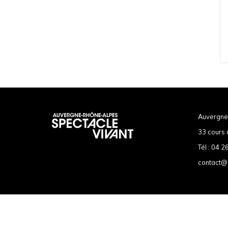
Auvergne
33 cours 
Tél :
04 26
contact@