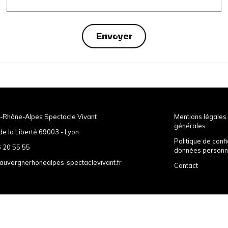
-Rhône-Alpes Spectacle Vivant
Mentions légales 
générales
de la Liberté 69003 - Lyon
Politique de confi
 20 55 55
données personn
auvergnerhonealpes-spectaclevivant.fr
Contact