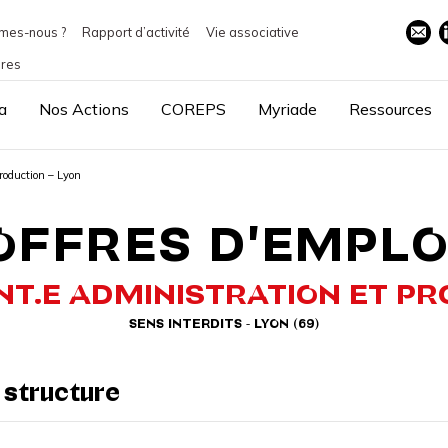
mes-nous ?
Rapport d’activité
Vie associative
ires
a
Nos Actions
COREPS
Myriade
Ressources
production – Lyon
OFFRES D'EMPLO
T.E ADMINISTRATION ET P
SENS INTERDITS - LYON (69)
 structure