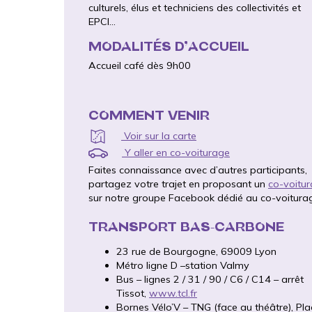
culturels, élus et techniciens des collectivités et
EPCI…
MODALITÉS D’ACCUEIL
Accueil café dès 9h00
COMMENT VENIR
Voir sur la carte
Y aller en co-voiturage
Faites connaissance avec d’autres participants,
partagez votre trajet en proposant un
co-voitu
sur notre groupe Facebook dédié au co-voitura
TRANSPORT BAS-CARBONE
23 rue de Bourgogne, 69009 Lyon
Métro ligne D –station Valmy
Bus – lignes 2 / 31 / 90 / C6 / C14 – arrêt
Tissot,
www.tcl.fr
Bornes Vélo’V – TNG (face au théâtre), Pla