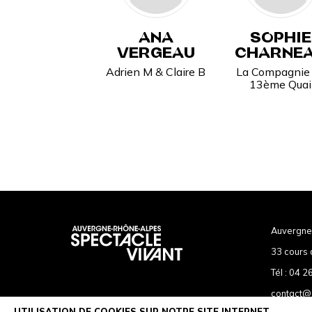
ANA
SOPHIE
VERGEAU
CHARNE
Adrien M & Claire B
La Compagnie
13ème Quai
Auvergne
33 cours 
Tél :
04 26
contact@
UTILISATION DE COOKIES SUR NOTRE SITE INTERNET