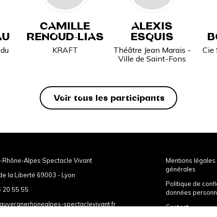
CAMILLE
ALEXIS
AU
RENOUD-LIAS
ESQUIS
B
 du
KRAFT
Théâtre Jean Marais -
Cie 
Ville de Saint-Fons
Voir tous les participants
-Rhône-Alpes Spectacle Vivant
Mentions légales 
générales
de la Liberté 69003 - Lyon
Politique de confi
 20 55 55
données personn
auvergnerhonealpes-spectaclevivant.fr
Contact