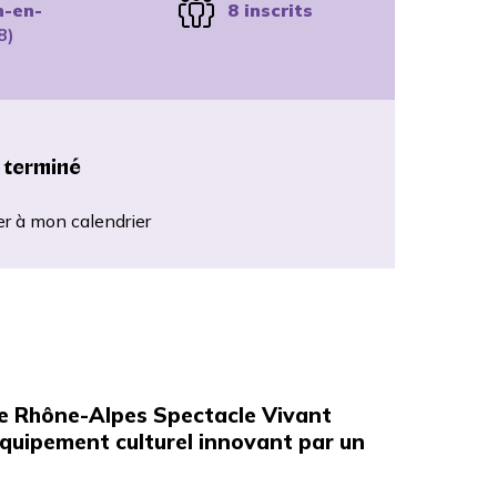
n-en-
8 inscrits
8)
 terminé
er à mon calendrier
ne Rhône-Alpes Spectacle Vivant
quipement culturel innovant par un