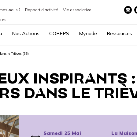
mes-nous ?
Rapport d’activité
Vie associative
ires
a
Nos Actions
COREPS
Myriade
Ressources
dans le Trièves (38)
IEUX INSPIRANTS 
RS DANS LE TRIÈV
Samedi 25 Mai
La Maison