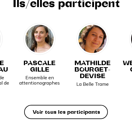
Ils/elles participent
E
PASCALE
MATHILDE
WE
AU
GILLE
BOURGET-
DEVISE
de
Ensemble en
l de
attentionographes
La Belle Trame
Voir tous les participants