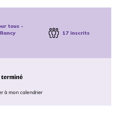
ur tous -
 Rancy
17 inscrits
 terminé
er à mon calendrier