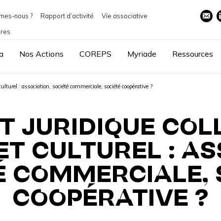
mes-nous ?
Rapport d’activité
Vie associative
ires
a
Nos Actions
COREPS
Myriade
Ressources
culturel : association, société commerciale, société coopérative ?
T JURIDIQUE COL
T CULTUREL : AS
É COMMERCIALE, 
COOPÉRATIVE ?