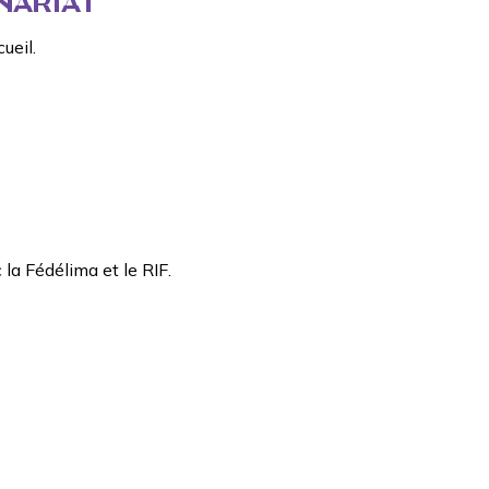
NARIAT
ueil.
 la
Fédélima
et
le RIF.