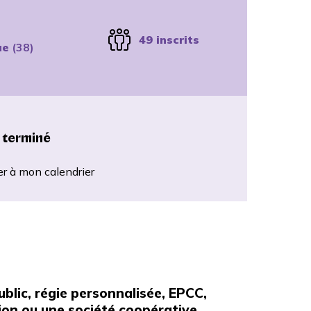
49 inscrits
ue
(38)
 terminé
er à mon calendrier
ublic, régie personnalisée, EPCC,
on ou une société coopérative