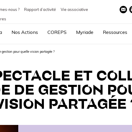
mes-nous ?
Rapport d’activité
Vie associative
ires
a
Nos Actions
COREPS
Myriade
Ressources
e gestion pour quelle vision partagée ?
PECTACLE ET COLL
E DE GESTION PO
VISION PARTAGÉE 