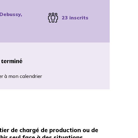
Debussy,
23 inscrits
 terminé
er à mon calendrier
tier de chargé de production ou de
chir seul face à des situations