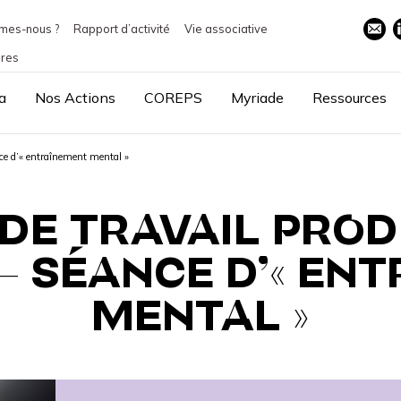
mes-nous ?
Rapport d’activité
Vie associative
ires
a
Nos Actions
COREPS
Myriade
Ressources
nce d’« entraînement mental »
DE TRAVAIL PROD
 – SÉANCE D’« EN
MENTAL »