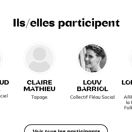
Ils/elles participent
AUD
CLAIRE
LOUV
LO
MATHIEU
BARRIOL
·
ciel
Tapage.
Collectif Fléau Social
ARF
la
Fol
Voir tous les participants