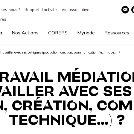
mes-nous ?
Rapport d’activité
Vie associative
ires
a
Nos Actions
COREPS
Myriade
Ressources
ravailler avec ses collègues (production, création, communication, technique…) ?
RAVAIL MÉDIATI
AILLER AVEC SE
, CRÉATION, CO
TECHNIQUE…) ?