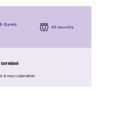
S (Lyon)
42 inscrits
 terminé
er à mon calendrier