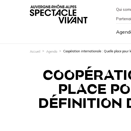
Qui som
Partena
Agend
Coopération internationale : Quelle place pour le
Accueil
Agenda
COOPÉRATIO
PLACE PO
DÉFINITION