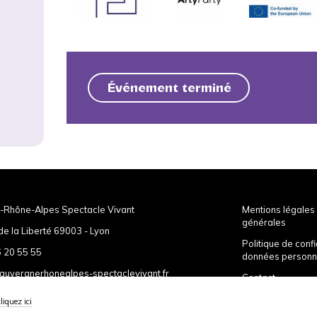
Événement terminé
-Rhône-Alpes Spectacle Vivant
Mentions légales 
générales
de la Liberté 69003 - Lyon
Politique de confi
 20 55 55
données personn
auvergnerhonealpes-spectaclevivant.fr
Contact
cliquez ici