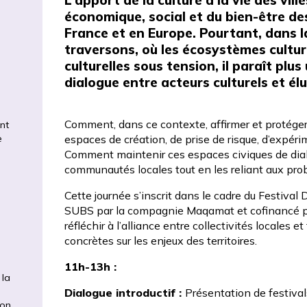
économique, social et du bien-être de
France et en Europe. Pourtant, dans l
traversons, où les écosystèmes culturel
culturelles sous tension, il paraît plu
dialogue entre acteurs culturels et él
Comment, dans ce contexte, affirmer et protéger ce
nt
e
espaces de création, de prise de risque, d’expéri
Comment maintenir ces espaces civiques de dialog
communautés locales tout en les reliant aux pr
Cette journée s’inscrit dans le cadre du
Festival 
SUBS par la compagnie Maqamat et cofinancé par
réfléchir à l’alliance entre collectivités locales e
concrètes sur les enjeux des territoires.
11h-13h :
 la
Dialogue introductif :
Présentation de festivals
yon