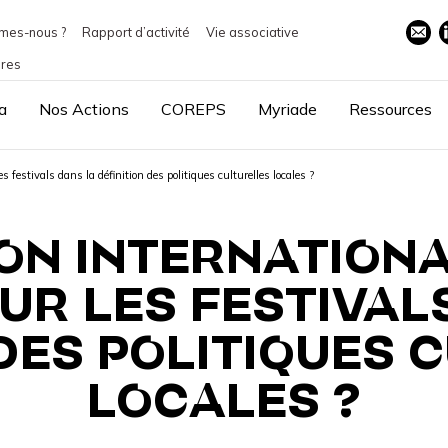
mes-nous ?
Rapport d’activité
Vie associative
ires
a
Nos Actions
COREPS
Myriade
Ressources
s festivals dans la définition des politiques culturelles locales ?
N INTERNATIONA
UR LES FESTIVAL
 DES POLITIQUES 
LOCALES ?