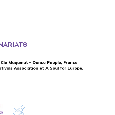
NARIATS
a
Cie Maqamat – Dance People
,
France
tivals Association
et
A Soul for Europe
.