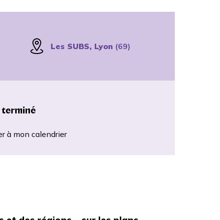
Les SUBS, Lyon
(69)
 terminé
er à mon calendrier
es et des régions – sur les plans