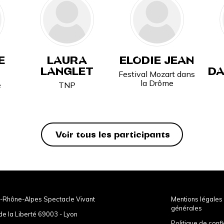
E
LAURA
ELODIE JEAN
LANGLET
DA
Festival Mozart dans
la Drôme
e
TNP
Voir tous les participants
-Rhône-Alpes Spectacle Vivant
Mentions légales 
générales
de la Liberté 69003 - Lyon
Politique de confi