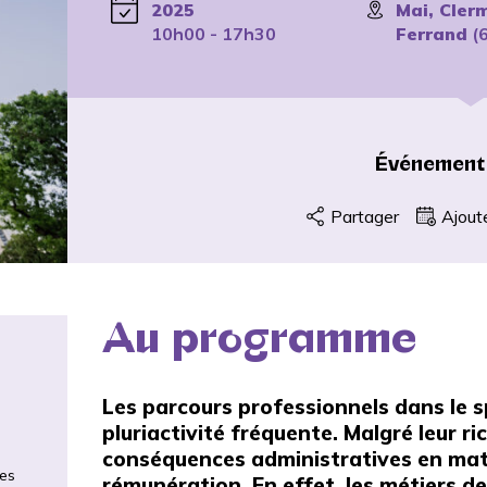
2025
Mai, Cler
10h00 - 17h30
Ferrand
(
Événement
Partager
Ajout
Au programme
Les parcours professionnels dans le s
pluriactivité fréquente. Malgré leur ri
conséquences administratives en mati
les
rémunération. En effet, les métiers de