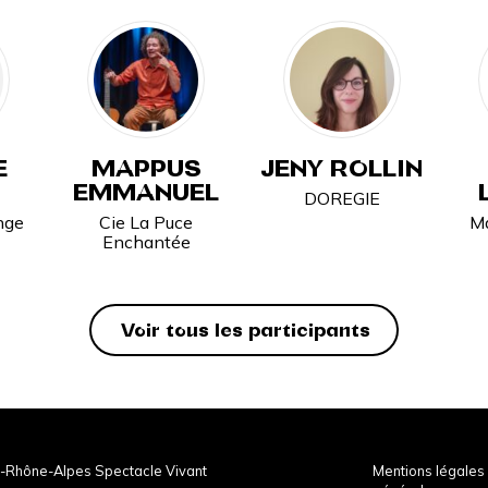
E
MAPPUS
JENY ROLLIN
EMMANUEL
DOREGIE
nge
Cie La Puce
Ma
Enchantée
Voir tous les participants
-Rhône-Alpes Spectacle Vivant
Mentions légales 