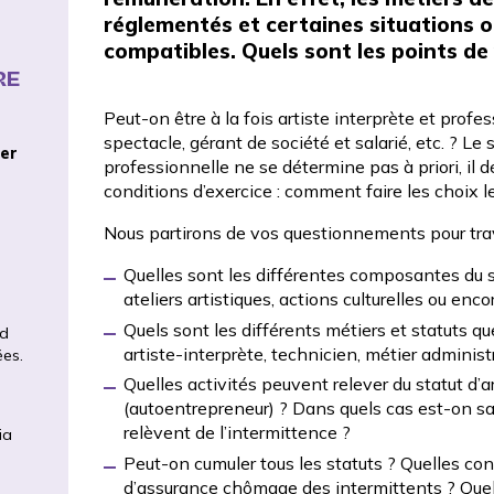
réglementés et certaines situations o
compatibles. Quels sont les points de v
RE
Peut-on être à la fois artiste interprète et profe
spectacle, gérant de société et salarié, etc. ? Le s
ier
professionnelle ne se détermine pas à priori, il dé
conditions d’exercice : comment faire les choix l
Nous partirons de vos questionnements pour trav
Quelles sont les différentes composantes du sp
ateliers artistiques, actions culturelles ou enc
Quels sont les différents métiers et statuts que
ed
artiste-interprète, technicien, métier administ
ées.
Quelles activités peuvent relever du statut d’a
(autoentrepreneur) ? Dans quels cas est-on sa
relèvent de l’intermittence ?
ia
Peut-on cumuler tous les statuts ? Quelles con
d’assurance chômage des intermittents ? Quelle