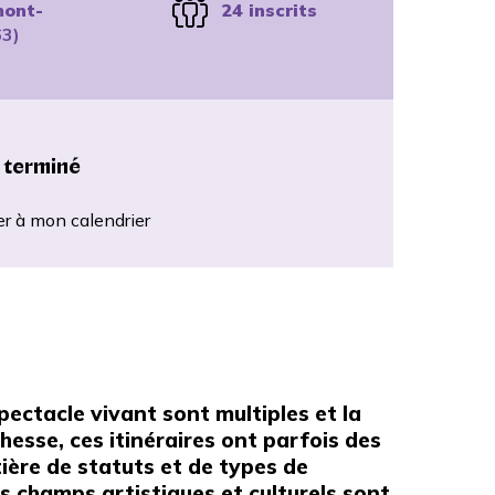
mont-
24 inscrits
63)
 terminé
er à mon calendrier
pectacle vivant sont multiples et la
chesse, ces itinéraires ont parfois des
ère de statuts et de types de
s champs artistiques et culturels sont