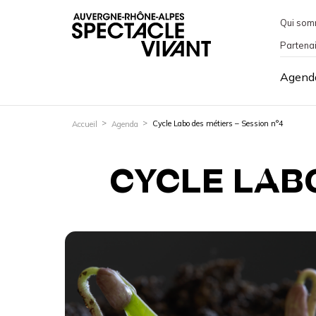
Qui som
Partena
Agend
Cycle Labo des métiers – Session n°4
Accueil
Agenda
CYCLE LABO