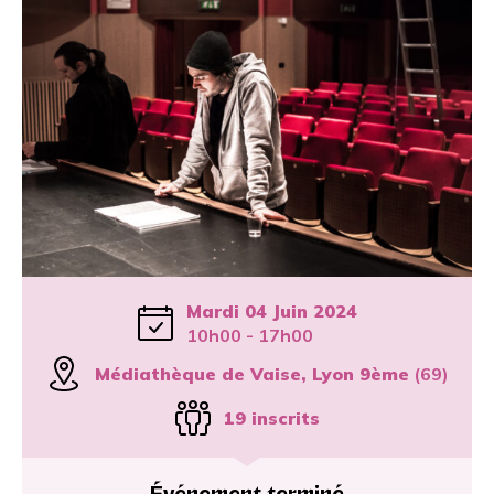
Mardi 04 Juin 2024
10h00 - 17h00
Médiathèque de Vaise, Lyon 9ème
(69)
19 inscrits
Événement terminé