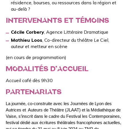
résidence, bourses, ou ressources dans la région et
au-delà ?
INTERVENANTS ET TÉMOINS
Cécile Corbery
, Agence Littéraire Dramatique
Mathieu Loos
, Co-directeur du théâtre Le Ciel,
auteur et metteur en scène
(en cours de programmation)
MODALITÉS D’ACCUEIL
Accueil café dès 9h30
PARTENARIATS
La journée, co-construite avec les
Journées de Lyon des
Autrices et Auteurs de Théâtre (JLAAT)
et la
Médiathèque de
Vaise
, s’inscrit dans le cadre du
Festival les Contemporaines
,
festival dédié aux écritures théâtrales francophones actuelles,
qui se tiendra du 31 mai au 8 juin 2024 au TNP de