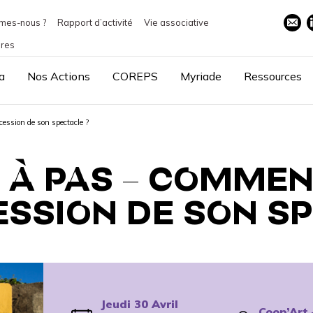
mes-nous ?
Rapport d’activité
Vie associative
ires
a
Nos Actions
COREPS
Myriade
Ressources
cession de son spectacle ?
 À PAS – COMMEN
ESSION DE SON S
Jeudi 30 Avril
Coop’Art 