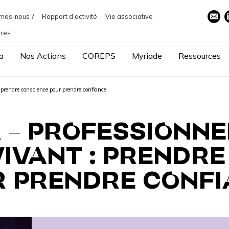
mes-nous ?
Rapport d’activité
Vie associative
ires
a
Nos Actions
COREPS
Myriade
Ressources
: prendre conscience pour prendre confiance
R – PROFESSIONNE
IVANT : PRENDR
 PRENDRE CONFI