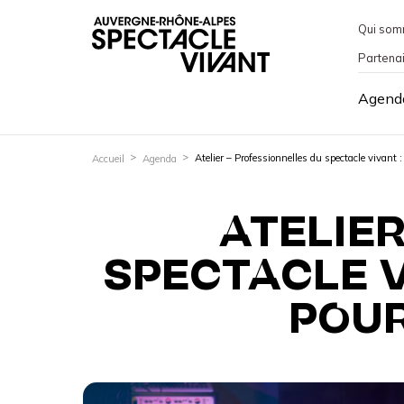
Qui som
Partena
Agend
Atelier – Professionnelles du spectacle vivant 
Accueil
Agenda
ATELIE
SPECTACLE V
POUR