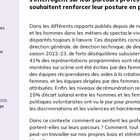
souhaitent renforcer leur posture en 
Dans les différents rapports publiés depuis de 
ues
et les hommes dans les métiers du spectacle viv
disparités toujours à l’œuvre. Ces disparités co
direction générale, de direction technique, de di
ir
saison 2022-23, de forts déséquilibres subsisten
41% des représentations programmées sont réa
montrées sur scène ont été écrites par des fem
des équipes récipiendaires des aides à la création
femmes, et les équipes dirigées par des femmes
attribuées. Enfin, les niveaux de rémunération re
15% d’écart salarial entre les hommes et les fe
rage
politiques volontaristes ont vu le jour pour prom
ge.
les discriminations et les violences et harcèleme
Dans ce contexte, comment se sentent les profe
portent-elles sur leurs parcours ? Comment, tou
peut-on travailler sur nos propres biais et stéré