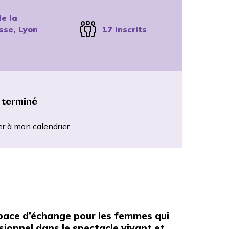
e la
sse, Lyon
17 inscrits
 terminé
er à mon calendrier
space d’échange pour les femmes qui
sionnel dans le spectacle vivant et