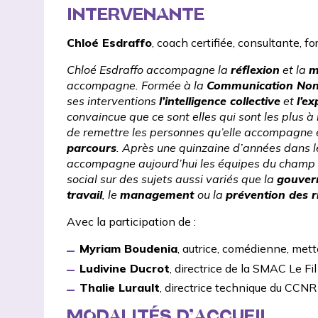
INTERVENANTE
Chloé Esdraffo
, coach certifiée, consultante, f
Chloé Esdraffo accompagne la
réflexion
et la
m
accompagne. Formée à la
Communication Non
ses interventions
l’intelligence collective
et
l’ex
convaincue que ce sont elles qui sont les plus à
de remettre les personnes qu’elle accompagne e
parcours
. Après une quinzaine d’années dans le
accompagne aujourd’hui les équipes du champ de
social sur des sujets aussi variés que la
gouver
travail
, le
management
ou la
prévention des 
Avec la participation de :
Myriam Boudenia
, autrice, comédienne, met
Ludivine Ducrot
, directrice de la SMAC
Le Fil
Thalie Lurault
, directrice technique du
CCNR d
MODALITÉS D’ACCUEIL