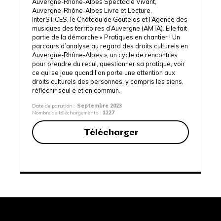
Auvergne-Rhône-Alpes Spectacle Vivant,
Auvergne-Rhône-Alpes Livre et Lecture
,
InterSTICES
, le
Château de Goutelas
et l’
Agence des
musiques des territoires d’Auvergne (AMTA)
. Elle fait
partie de la démarche «
Pratiques en chantier ! Un
parcours d’analyse au regard des droits culturels en
Auvergne-Rhône-Alpes
», un cycle de rencontres
pour prendre du recul, questionner sa pratique, voir
ce qui se joue quand l’on porte une attention aux
droits culturels des personnes, y compris les siens,
réfléchir seul·e et en commun.
Date de parution :
Septembre 2023
Nombre de téléchargements :
1227
Télécharger