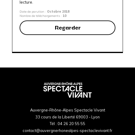
lecture.
Date de parution :
Octobre 2018
Nombre de téléchargements :
10
Regarder
Auvergne-Rhône-Alpes Spectacle Vivant
33 cours de la Liberté 69003 - Lyon
Tél :
04 26 20 55 55
contact@auvergnerhonealpes-spectaclevivant.fr