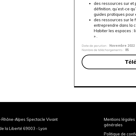
des ressources sur et p
définition, qu’est-ce q
guides pratiques pour 
des ressources sur le 
entreprendre dans la c
Habiter les espaces : l
» .
Date de parution :
Novembre 2022
Nombre de téléchargements :
85
Tél
-Rhône-Alpes Spectacle Vivant
Mentions légales 
générales
de la Liberté 69003 - Lyon
Politique de confi