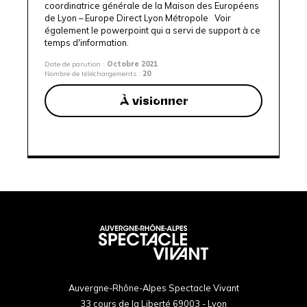
coordinatrice générale de la
Maison des Européens
de Lyon
– Europe Direct Lyon Métropole
Voir
également le
powerpoint qui a servi de support à ce
temps d'information.
Date de parution :
Octobre 2021
Nombre de téléchargements :
20
À visionner
Auvergne-Rhône-Alpes Spectacle Vivant
33 cours de la Liberté 69003 - Lyon