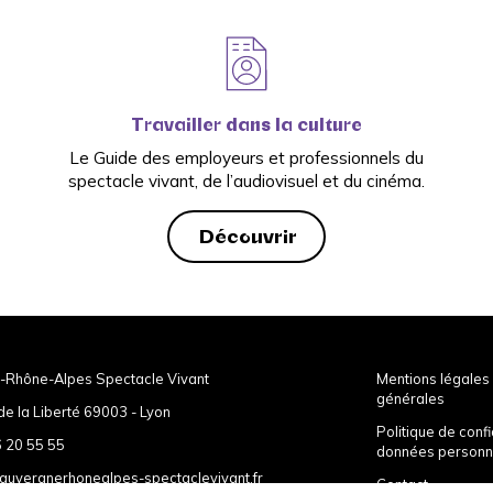
Travailler dans la culture
Le Guide des employeurs et professionnels du
spectacle vivant, de l’audiovisuel et du cinéma.
Découvrir
-Rhône-Alpes Spectacle Vivant
Mentions légales 
générales
de la Liberté 69003 - Lyon
Politique de confi
 20 55 55
données personn
auvergnerhonealpes-spectaclevivant.fr
Contact