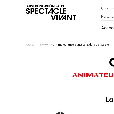
Qui som
Partena
Agend
Animateur·trice jeunesse & de la vie sociale
Accueil
Offres
ANIMATEUR
La